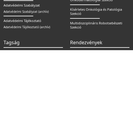
Adatvédelmi Szabályzat
Kísérletes Onkológia és Patológia
Adatvédelmi Szabályzat (archív)
Szekció
Adatvédelmi Tájékoztató
Multidiszciplináris Robotsebészeti
Adatvédelmi Tájékoztató (archív)
Szekció
Tagság
Rendezvények
Regisztráció
Kongresszus / Konferencia
Tagsági információk
Képzés
Tanfolyam
Pályázatok
Magyar Onkológia
®
MOT
Szekciós
Egyéb
Bankártyás fizetés Barionnal