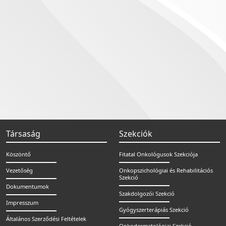
Társaság
Szekciók
Köszöntő
Fitatal Onkológusok Szekciója
Vezetőség
Onkopszichológiai és Rehabilitációs
Szekció
Dokumentumok
Szakdolgozói Szekció
Impresszum
Gyógyszerterápiás Szekció
Általános Szerződési Feltételek
Onkodermatológiai Szekció