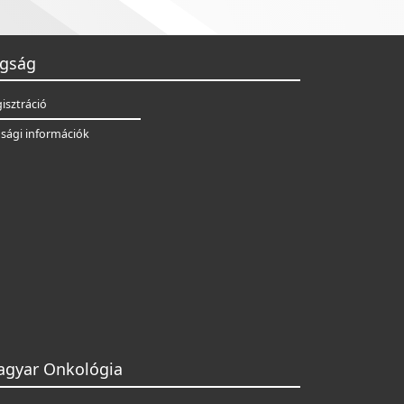
gság
isztráció
sági információk
gyar Onkológia