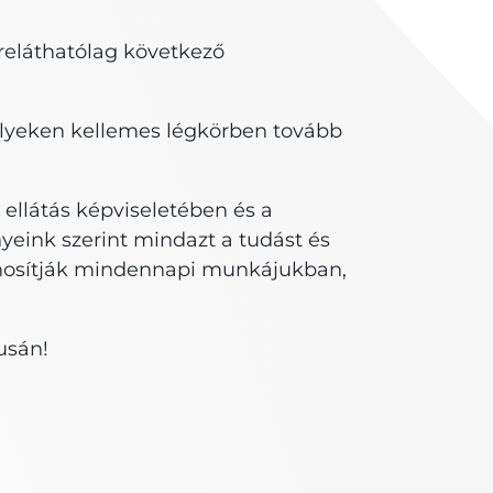
reláthatólag következő
lyeken kellemes légkörben tovább
llátás képviseletében és a
ink szerint mindazt a tudást és
sznosítják mindennapi munkájukban,
usán!