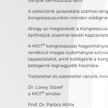
irányok bemutatása sem.
A szekcióink javaslatára számos ran
kongresszusunkon minden eddiginél t
Ahogy az megszokott a Kongresszus
építhetjük szakmai-baráti kapcsolata
®
A MOT
kongresszusai hagyományosan
rendkívül magas tudományos színvon
tapasztalatot, amit kollégáink a ko
betegeink legnagyobb hasznára.
Tisztelettel és szeretettel várunk m
Dr. Lövey József
®
a MOT
elnöke
Prof. Dr. Patócs Attila