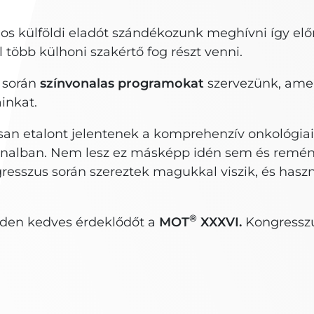
gos külföldi eladót szándékozunk meghívni így elő
öbb külhoni szakértő fog részt venni.
 során
színvonalas programokat
szervezünk, ame
inkat.
 etalont jelentenek a komprehenzív onkológiai e
alban. Nem lesz ez másképp idén sem és reménye
ngresszus során szereztek magukkal viszik, és ha
®
inden kedves érdeklődőt a
MOT
XXXVI.
Kongressz