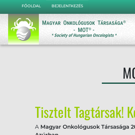
FŐOLDAL
BEJELENTKEZÉS
MO
Tisztelt Tagtársak! 
A
Magyar Onkológusok Társasága
2
Azúrban.