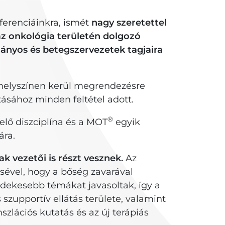
ferenciáinkra, ismét
nagy szeretettel
az onkológia területén dolgozó
ányos és betegszervezetek tagjaira
helyszínen kerül megrendezésre
ásához minden feltétel adott.
®
elő diszciplína és a MOT
egyik
ára.
k vezetői is részt vesznek.
Az
ével, hogy a bőség zavarával
dekesebb témákat javasoltak, így a
szupportív ellátás területe, valamint
zlációs kutatás és az új terápiás