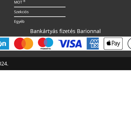
®
MOT
Szekciós
Egyéb
Bankártyás fizetés Barionnal
24.