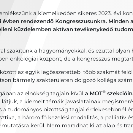
n emlékszünk a kiemelkedően sikeres 2023. évi kon
idei évben rendezendő Kongresszusunkra. Minden 
elleni küzdelemben aktívan tevékenykedő tudom
l szakítunk a hagyományokkal, és ezúttal olyan 
en onkológiai központ, de a kongresszus megtart
között az egyik legösszetetteb, több szakmát felöl
sítson bármely szakterületen dolgozó kolléga szám
®
ában az elnökség tagjain kívül
a MOT
szekcióina
átjuk, a kiemelt témák javaslatainak megismerés
 a tudományos bizottság tagjai érdekesebbnél ér
ka, a három fő kezelési modalitás, a palliatív és 
utatásra kerül. Nem maradhat ki az alap és trans