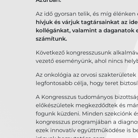
Az idő gyorsan telik, és míg élénke
hívjuk és várjuk tagtársainkat az 
kollégánkat, valamint a daganatok 
számítunk.
Következő kongresszusunk alkalmáva
vezető eseményünk, ahol nincs helyb
Az onkológia az orvosi szakterületek 
legfontosabb célja, hogy teret bizto
A Kongresszus tudományos bizottság
előkészületek megkezdődtek és már l
fogunk küzdeni. Minden szekciónk és
kongresszus programjában a diagnoszti
ezek innovatív együttműködése is bem