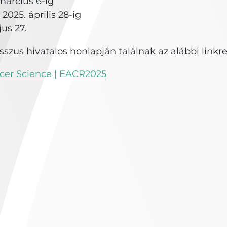
március 6-ig
025. április 28-ig
us 27.
zus hivatalos honlapján találnak az alábbi linkre 
cer Science | EACR2025