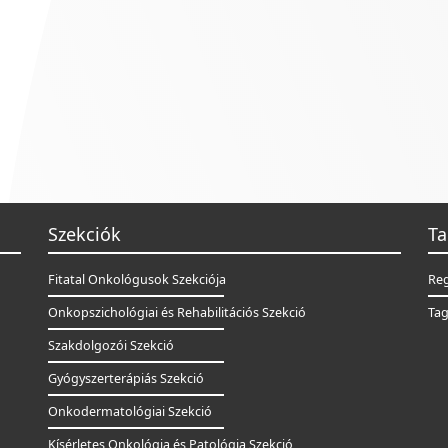
Szekciók
Ta
Fitatal Onkológusok Szekciója
Reg
Onkopszichológiai és Rehabilitációs Szekció
Tag
Szakdolgozói Szekció
Gyógyszerterápiás Szekció
Onkodermatológiai Szekció
Kísérletes Onkológia és Patológia Szekció