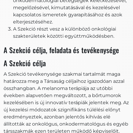
onkodermatológiai betegségek keletkezésével,
megelőzésével, kimutatásával és kezelésével
kapcsolatos ismeretek gyarapításához és azok
elterjesztéséhez.
A Szekció részt vesz a különböző onkológiai
szakterületek közötti együttműködésben.
A Szekció célja, feladata és tevékenysége
A Szekció célja
A Szekció tevékenysége szakmai tartalmát maga
határozza meg a Társaság céljaihoz igazodóan azzal
összhangban. A melanoma terápiája az utóbbi
években alapvetően megváltozott, a bőrtumorok
kezelésében is új innovatív terápiák jelentek meg. Az
új kezelési módozatok szignifikáns túlélési előnyt
eredményeztek, azonban jelentős kihívás elé
állították az onkológus, onkodermatológus és egyéb
társszakmák ezen területen működő képviselőit.