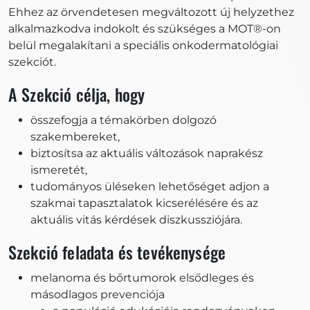
Ehhez az örvendetesen megváltozott új helyzethez
alkalmazkodva indokolt és szükséges a MOT®-on
belül megalakítani a speciális onkodermatológiai
szekciót.
A Szekció célja, hogy
összefogja a témakörben dolgozó
szakembereket,
biztosítsa az aktuális változások naprakész
ismeretét,
tudományos üléseken lehetőséget adjon a
szakmai tapasztalatok kicserélésére és az
aktuális vitás kérdések diszkussziójára.
Szekció feladata és tevékenysége
melanoma és bőrtumorok elsődleges és
másodlagos prevenciója