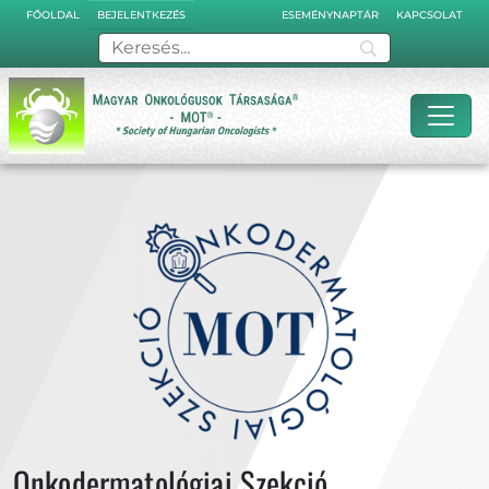
BEJELENTKEZÉS
FŐOLDAL
ESEMÉNYNAPTÁR
KAPCSOLAT
Onkodermatológiai Szekció