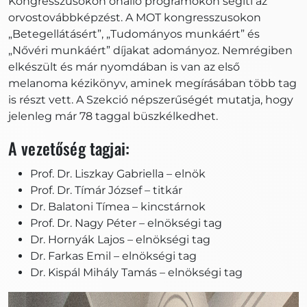
Kongresszusokon önálló programokon segíti az
orvostovábbképzést. A MOT kongresszusokon
„Betegellátásért”, „Tudományos munkáért” és
„Nővéri munkáért” díjakat adományoz. Nemrégiben
elkészült és már nyomdában is van az első
melanoma kézikönyv, aminek megírásában több tag
is részt vett. A Szekció népszerűségét mutatja, hogy
jelenleg már 78 taggal büszkélkedhet.
A vezetőség tagjai:
Prof. Dr. Liszkay Gabriella – elnök
Prof. Dr. Tímár József – titkár
Dr. Balatoni Tímea – kincstárnok
Prof. Dr. Nagy Péter – elnökségi tag
Dr. Hornyák Lajos – elnökségi tag
Dr. Farkas Emil – elnökségi tag
Dr. Kispál Mihály Tamás – elnökségi tag