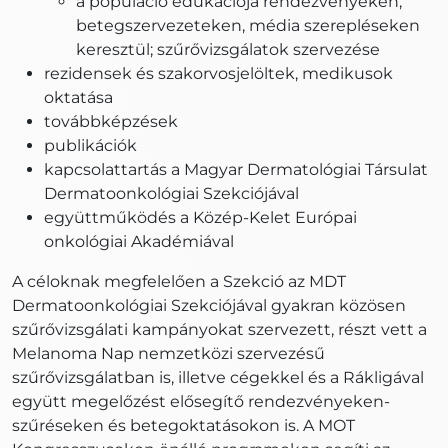
a populáció edukációja rendezvényeken,
betegszervezeteken, média szerepléseken
keresztül; szűrővizsgálatok szervezése
rezidensek és szakorvosjelöltek, medikusok
oktatása
továbbképzések
publikációk
kapcsolattartás a Magyar Dermatológiai Társulat
Dermatoonkológiai Szekciójával
együttműködés a Közép-Kelet Európai
onkológiai Akadémiával
A céloknak megfelelően a Szekció az MDT
Dermatoonkológiai Szekciójával gyakran közösen
szűrővizsgálati kampányokat szervezett, részt vett a
Melanoma Nap nemzetközi szervezésű
szűrővizsgálatban is, illetve cégekkel és a Rákligával
együtt megelőzést elősegítő rendezvényeken-
szűréseken és betegoktatásokon is. A MOT