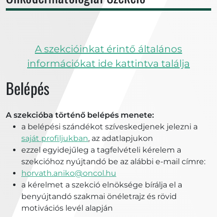
A szekcióinkat érintő általános
információkat ide kattintva találja
Belépés
A szekcióba történő belépés menete:
a belépési szándékot szíveskedjenek jelezni a
saját profiljukban
, az adatlapjukon
ezzel egyidejűleg a tagfelvételi kérelem a
szekcióhoz nyújtandó be az alábbi e-mail címre:
horvath.aniko@oncol.hu
a kérelmet a szekció elnöksége bírálja el a
benyújtandó szakmai önéletrajz és rövid
motivációs levél alapján